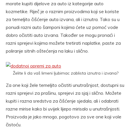
morate kupiti dijelove za auto iz kategorije auto
kozmetike. Riječ je o raznim proizvodima koji se koriste
za temeljito čišćenje auta izvana, ali i iznutra. Tako su u
ponudi razni auto šamponi kojima ćete uz pomoć vode
dobro očistiti auto izvana. Također se mogu pronaći i
razni sprejevi kojima možete tretirati naplatke, paste za
poliranje sitnih oštećenja na laku i slično.
Želite li da vaš limeni ljubimac zablista iznutra i izvana?
Za one koji žele temeljito očistiti unutrašnjost, dostupni su
razni sprejevi za prašinu, sprejevi za sjaj i slično. Možete
kupiti i razna sredstva za čišćenje sjedala, ali i odabrati
razne mirise kako bi uvijek lijepo mirisalo u unutrašnjosti.
Proizvoda je jako mnogo, pogotovo za sve one koji vole
čistoću.