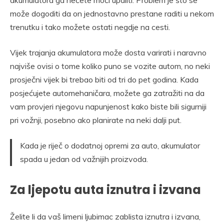
akumulatora ga nećete moći upaliti. Problem je što se
može dogoditi da on jednostavno prestane raditi u nekom
trenutku i tako možete ostati negdje na cesti.
Vijek trajanja akumulatora može dosta varirati i naravno
najviše ovisi o tome koliko puno se vozite autom, no neki
prosječni vijek bi trebao biti od tri do pet godina. Kada
posjećujete automehaničara, možete ga zatražiti na da
vam provjeri njegovu napunjenost kako biste bili sigurniji
pri vožnji, posebno ako planirate na neki dalji put.
Kada je riječ o dodatnoj opremi za auto, akumulator
spada u jedan od važnijih proizvoda.
Za ljepotu auta iznutra i izvana
Želite li da vaš limeni ljubimac zablista iznutra i izvana,