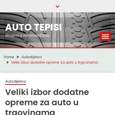
Skip
to
content
AUTO TEPISI
Blogovi o automobilizmu
Home
Autodijelovi
Veliki izbor dodatne opreme za auto u trgovinama
Autodijelovi
Veliki izbor dodatne
opreme za auto u
trgovinama