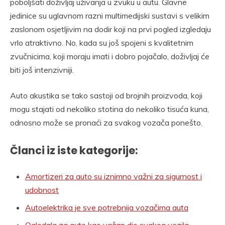
poboljšati doživljaj uživanja u zvuku u autu. Glavne
jedinice su uglavnom razni multimedijski sustavi s velikim
zaslonom osjetljivim na dodir koji na prvi pogled izgledaju
vrlo atraktivno. No, kada su još spojeni s kvalitetnim
zvučnicima, koji moraju imati i dobro pojačalo, doživljaj će
biti još intenzivniji.
Auto akustika se tako sastoji od brojnih proizvoda, koji
mogu stajati od nekoliko stotina do nekoliko tisuća kuna,
odnosno može se pronaći za svakog vozača ponešto.
Članci iz iste kategorije:
Amortizeri za auto su iznimno važni za sigurnost i
udobnost
Autoelektrika je sve potrebnija vozačima auta
Ogledala za auto kao važan dio svakog vozila