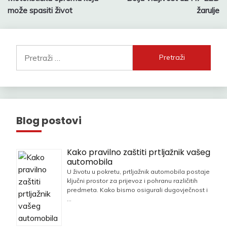
objava
može spasiti život
žarulje
Pretraži:
Blog postovi
Kako pravilno zaštiti prtljažnik vašeg
automobila
U životu u pokretu, prtljažnik automobila postaje
ključni prostor za prijevoz i pohranu različitih
predmeta. Kako bismo osigurali dugovječnost i
…