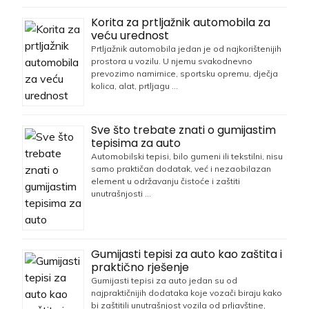
Korita za prtljažnik automobila za
veću urednost
Prtljažnik automobila jedan je od najkorištenijih
prostora u vozilu. U njemu svakodnevno
prevozimo namirnice, sportsku opremu, dječja
kolica, alat, prtljagu …
Sve što trebate znati o gumijastim
tepisima za auto
Automobilski tepisi, bilo gumeni ili tekstilni, nisu
samo praktičan dodatak, već i nezaobilazan
element u održavanju čistoće i zaštiti
unutrašnjosti …
Gumijasti tepisi za auto kao zaštita i
praktično rješenje
Gumijasti tepisi za auto jedan su od
najpraktičnijih dodataka koje vozači biraju kako
bi zaštitili unutrašnjost vozila od prljavštine,