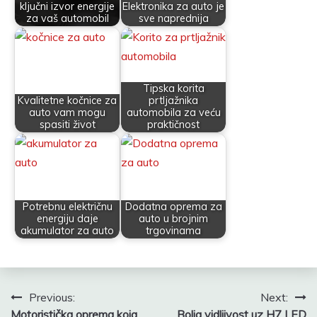
ključni izvor energije
Elektronika za auto je
za vaš automobil
sve naprednija
Tipska korita
Kvalitetne kočnice za
prtljažnika
auto vam mogu
automobila za veću
spasiti život
praktičnost
Potrebnu električnu
Dodatna oprema za
energiju daje
auto u brojnim
akumulator za auto
trgovinama
Navigacija
Previous:
Next:
Motoristička oprema koja
Bolja vidljivost uz H7 LED