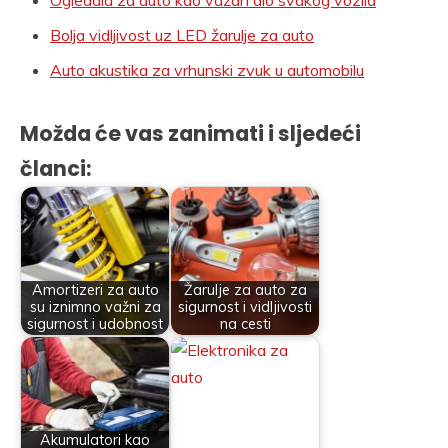
Bolja vidljivost uz LED žarulje za auto
Auto akustika za vrhunski zvuk u automobilu
Možda će vas zanimati i sljedeći
članci:
Amortizeri za auto
Žarulje za auto za
su iznimno važni za
sigurnost i vidljivosti
sigurnost i udobnost
na cesti
Akumulatori kao