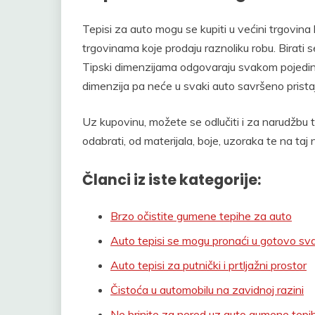
Tepisi za auto mogu se kupiti u većini trgovina 
trgovinama koje prodaju raznoliku robu. Birati 
Tipski dimenzijama odgovaraju svakom pojedinom
dimenzija pa neće u svaki auto savršeno pristaj
Uz kupovinu, možete se odlučiti i za narudžbu 
odabrati, od materijala, boje, uzoraka te na taj
Članci iz iste kategorije:
Brzo očistite gumene tepihe za auto
Auto tepisi se mogu pronaći u gotovo s
Auto tepisi za putnički i prtljažni prostor
Čistoća u automobilu na zavidnoj razini
Ne brinite za nered uz auto gumene tepi