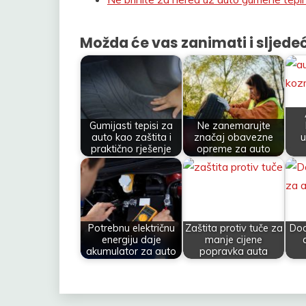
Možda će vas zanimati i sljedeć
Gumijasti tepisi za
Ne zanemarujte
auto kao zaštita i
značaj obavezne
u
praktično rješenje
opreme za auto
Potrebnu električnu
Zaštita protiv tuče za
Dod
energiju daje
manje cijene
akumulator za auto
popravka auta