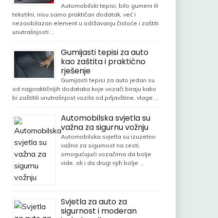
Automobilski tepisi, bilo gumeni ili
tekstilni, nisu samo praktičan dodatak, već i
nezaobilazan element u održavanju čistoće i zaštiti
unutrašnjosti …
Gumijasti tepisi za auto
kao zaštita i praktično
rješenje
Gumijasti tepisi za auto jedan su
od najpraktičnijih dodataka koje vozači biraju kako
bi zaštitili unutrašnjost vozila od prljavštine, vlage …
Automobilska svjetla su
važna za sigurnu vožnju
Automobilska svjetla su izuzetno
važna za sigurnost na cesti,
omogućujući vozačima da bolje
vide, ali i da drugi njih bolje …
Svjetla za auto za
sigurnost i moderan