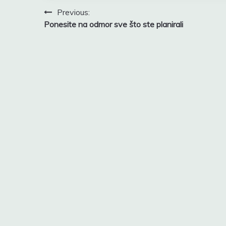
Navigacija
Previous:
Ponesite na odmor sve što ste planirali
objava