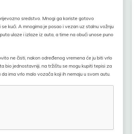
ijevozno sredstvo. Mnogi ga koriste gotovo
i se kući. A mnogima je posao i vezan uz stalnu vožnju
puta ulaze i izlaze iz auta, a time na obući unose puno
ovito ne čisti, nakon određenog vremena će ju biti vrlo
a bio jednostavniji, na tržištu se mogu kupiti tepisi za
ca da ima vrlo malo vozača koji ih nemaju u svom autu.