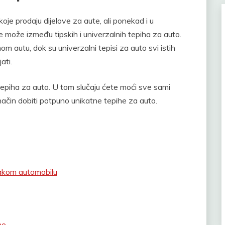
koje prodaju dijelove za aute, ali ponekad i u
se može između tipskih i univerzalnih tepiha za auto.
 autu, dok su univerzalni tepisi za auto svi istih
ati.
tepiha za auto. U tom slučaju ćete moći sve sami
 način dobiti potpuno unikatne tepihe za auto.
vakom automobilu
he