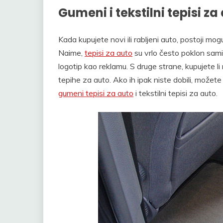
Gumeni i tekstilni tepisi za
Kada kupujete novi ili rabljeni auto, postoji mo
Naime,
tepisi za auto
su vrlo često poklon sami
logotip kao reklamu. S druge strane, kupujete li r
tepihe za auto. Ako ih ipak niste dobili, možete 
gumeni tepisi za auto
i tekstilni tepisi za auto.