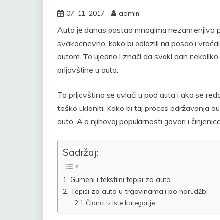
07. 11. 2017
admin
Auto je danas postao mnogima nezamjenjivo pr
svakodnevno, kako bi odlazili na posao i vraćal
autom. To ujedno i znači da svaki dan nekoliko 
prljavštine u auto.
Ta prljavština se uvlači u pod auta i ako se red
teško ukloniti. Kako bi taj proces održavanja aut
auto. A o njihovoj popularnosti govori i činjeni
Sadržaj:
Gumeni i tekstilni tepisi za auto
Tepisi za auto u trgovinama i po narudžbi
Članci iz iste kategorije: