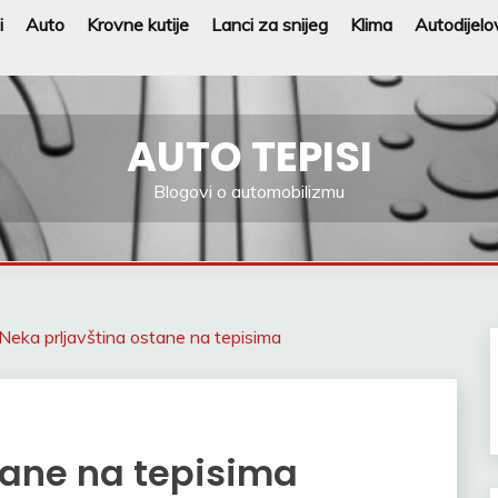
i
Auto
Krovne kutije
Lanci za snijeg
Klima
Autodijelo
AUTO TEPISI
Blogovi o automobilizmu
Neka prljavština ostane na tepisima
tane na tepisima