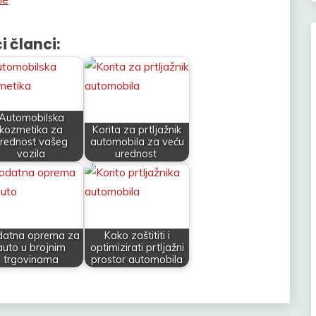
i članci:
Automobilska
kozmetika za
Korita za prtljažnik
rednost vašeg
automobila za veću
vozila
urednost
atna oprema za
Kako zaštititi i
auto u brojnim
optimizirati prtljažni
trgovinama
prostor automobila