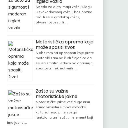
izgled vozila
Svjetla za auto imaju važnu ulogu
u svakodnevnoj vožnji, bez obzira
radi li se o gradskoj vožnji,
otvorenoj cesti ili …
Motoristička oprema koja
može spasiti život
S obzirom na opasnosti koje prate
motociklizam ne čudi činjenica da
se isti smatra jednim od opasnijih
sportova i rekreativnih …
Zašto su važne
motorističke jakne
Motorističke jakne već dugo nisu
samo vizualni simbol vozačke
kulture, nego prije svega
funkcionalan i zaštitni element koji
ima jasnu …