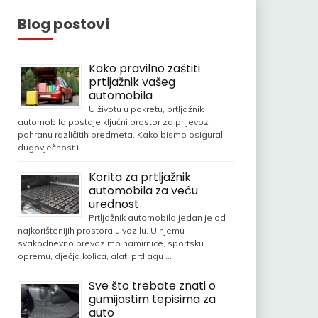
Blog postovi
Kako pravilno zaštiti
prtljažnik vašeg
automobila
U životu u pokretu, prtljažnik
automobila postaje ključni prostor za prijevoz i
pohranu različitih predmeta. Kako bismo osigurali
dugovječnost i …
Korita za prtljažnik
automobila za veću
urednost
Prtljažnik automobila jedan je od
najkorištenijih prostora u vozilu. U njemu
svakodnevno prevozimo namirnice, sportsku
opremu, dječja kolica, alat, prtljagu …
Sve što trebate znati o
gumijastim tepisima za
auto