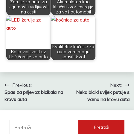
Žarulje za auto za
Akumulatori kao
sigurnost i vidljivosti
ključni izvor energije
na cesti
za vaš automobil
Kvalitetne kočnice za
Bolja vidljivost uz
auto vam mogu
LED žarulje za auto
spasiti život
Navigacija
Previous:
Next:
Spas za prijevoz bicikala na
Neka bicikl uvijek putuje s
objava
krovu auta
vama na krovu auta
Pretraži: