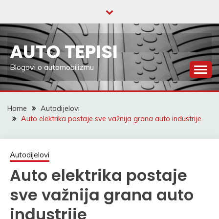
Skip
to
content
AUTO TEPISI
Blogovi o automobilizmu
Home
Autodijelovi
Auto elektrika postaje sve važnija grana auto industrije
Autodijelovi
Auto elektrika postaje
sve važnija grana auto
industrije