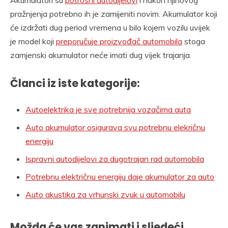
Akumulatori su
potrošni autodijelovi
i nakon njihovog
pražnjenja potrebno ih je zamijeniti novim. Akumulator koji
će izdržati dug period vremena u bilo kojem vozilu uvijek
je model koji
preporučuje proizvođač automobila
stoga
zamjenski akumulator neće imati dug vijek trajanja.
Članci iz iste kategorije:
Autoelektrika je sve potrebnija vozačima auta
Auto akumulator osigurava svu potrebnu elekričnu
energiju
Ispravni autodijelovi za dugotrajan rad automobila
Potrebnu električnu energiju daje akumulator za auto
Auto akustika za vrhunski zvuk u automobilu
Možda će vas zanimati i sljedeći