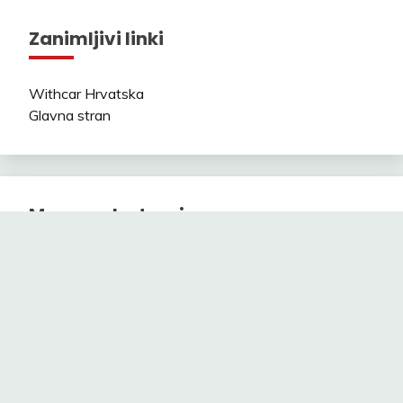
Zanimljivi linki
Withcar Hrvatska
Glavna stran
Mapa web stranice
Sitemap