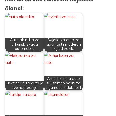
članci:
Auto akustika za
Svjetla za auto za
vrhunski zvuk u
sigurnost i moderan
automobilu
izgled vozila
Amortizeri za auto
Elektronika za auto je
su iznimno važni za
sve naprednija
sigurnost i udobnost