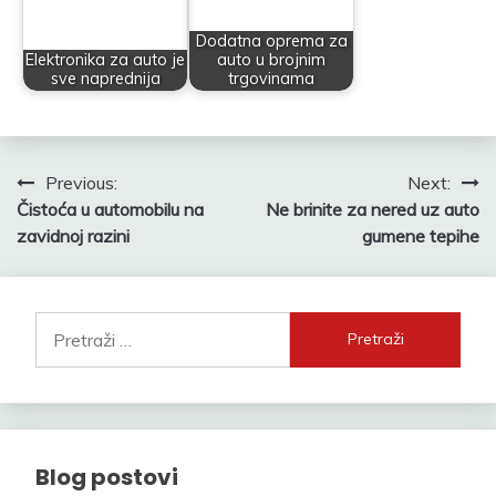
Dodatna oprema za
Elektronika za auto je
auto u brojnim
sve naprednija
trgovinama
Navigacija
Previous:
Next:
Čistoća u automobilu na
Ne brinite za nered uz auto
objava
zavidnoj razini
gumene tepihe
Pretraži:
Blog postovi