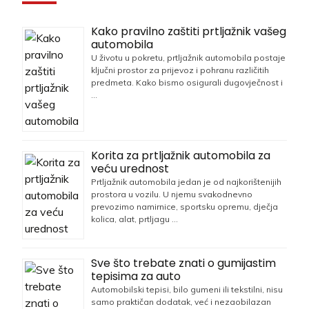
Kako pravilno zaštiti prtljažnik vašeg
automobila
U životu u pokretu, prtljažnik automobila postaje
ključni prostor za prijevoz i pohranu različitih
predmeta. Kako bismo osigurali dugovječnost i
…
Korita za prtljažnik automobila za
veću urednost
Prtljažnik automobila jedan je od najkorištenijih
prostora u vozilu. U njemu svakodnevno
prevozimo namirnice, sportsku opremu, dječja
kolica, alat, prtljagu …
Sve što trebate znati o gumijastim
tepisima za auto
Automobilski tepisi, bilo gumeni ili tekstilni, nisu
samo praktičan dodatak, već i nezaobilazan