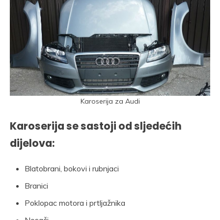
Karoserija za Audi
Karoserija se sastoji od sljedećih
dijelova:
Blatobrani, bokovi i rubnjaci
Branici
Poklopac motora i prtljažnika
Nosači