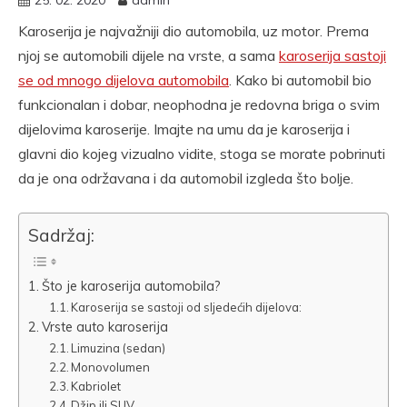
25. 02. 2020
admin
Karoserija je najvažniji dio automobila, uz motor. Prema
njoj se automobili dijele na vrste, a sama
karoserija sastoji
se od mnogo dijelova automobila
. Kako bi automobil bio
funkcionalan i dobar, neophodna je redovna briga o svim
dijelovima karoserije. Imajte na umu da je karoserija i
glavni dio kojeg vizualno vidite, stoga se morate pobrinuti
da je ona održavana i da automobil izgleda što bolje.
Sadržaj:
Što je karoserija automobila?
Karoserija se sastoji od sljedećih dijelova:
Vrste auto karoserija
Limuzina (sedan)
Monovolumen
Kabriolet
Džip ili SUV