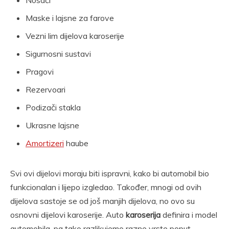
Maske i lajsne za farove
Vezni lim dijelova karoserije
Sigurnosni sustavi
Pragovi
Rezervoari
Podizači stakla
Ukrasne lajsne
Amortizeri
haube
Svi ovi dijelovi moraju biti ispravni, kako bi automobil bio
funkcionalan i lijepo izgledao. Također, mnogi od ovih
dijelova sastoje se od još manjih dijelova, no ovo su
osnovni dijelovi karoserije. Auto
karoserija
definira i model
automobila, pa tako razlikujemo razne vrste poput