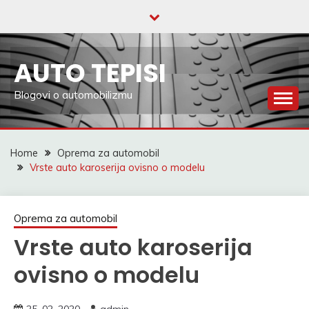
Skip
to
content
AUTO TEPISI
Blogovi o automobilizmu
Home
Oprema za automobil
Vrste auto karoserija ovisno o modelu
Oprema za automobil
Vrste auto karoserija
ovisno o modelu