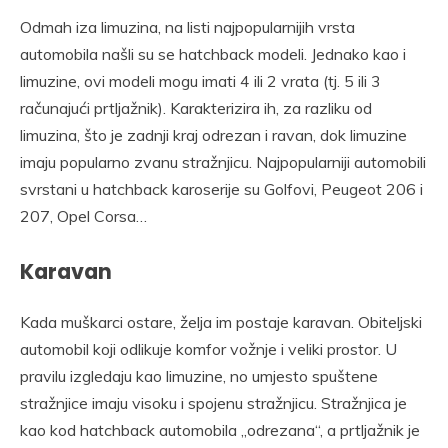
Odmah iza limuzina, na listi najpopularnijih vrsta
automobila našli su se hatchback modeli. Jednako kao i
limuzine, ovi modeli mogu imati 4 ili 2 vrata (tj. 5 ili 3
računajući prtljažnik). Karakterizira ih, za razliku od
limuzina, što je zadnji kraj odrezan i ravan, dok limuzine
imaju popularno zvanu stražnjicu. Najpopularniji automobili
svrstani u hatchback karoserije su Golfovi, Peugeot 206 i
207, Opel Corsa…
Karavan
Kada muškarci ostare, želja im postaje karavan. Obiteljski
automobil koji odlikuje komfor vožnje i veliki prostor. U
pravilu izgledaju kao limuzine, no umjesto spuštene
stražnjice imaju visoku i spojenu stražnjicu. Stražnjica je
kao kod hatchback automobila „odrezana“, a prtljažnik je