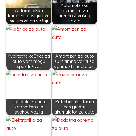
Automobilska
Automobilska
kozmetika za
karoserija osigurava
urednost vašeg
sigurnost pri vožnji
vozila
Kvalitetne kočnice za
Amortizeri za auto
auto vam mogu
su iznimno važni za
spasiti život
sigurnost i udobnost
Ogledala za auto
Potrebnu električnu
kao važan dio
energiju daje
svakog vozila
akumulator za auto