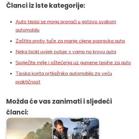
Članci iz iste kategorije:
Auto tepisi se mogu pronaći u gotovo svakom
automobilu
Zaštita protiv tuče za manje cijene popravka auta
Neka bicikl uvijek putuje s vama na krovu auta
Spriječite mrlje i oštećenja uz gumene tepihe za auto
Tipska korita prtljažnika automobila za veću
praktičnost
Možda će vas zanimati i sljedeći
članci: