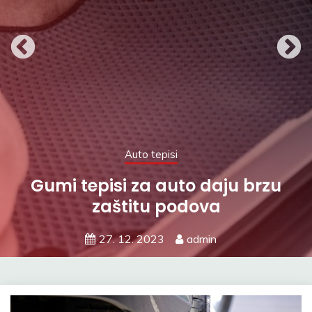
Auto tepisi
Sve što trebate znati o
gumijastim tepisima za auto
19. 12. 2023
admin