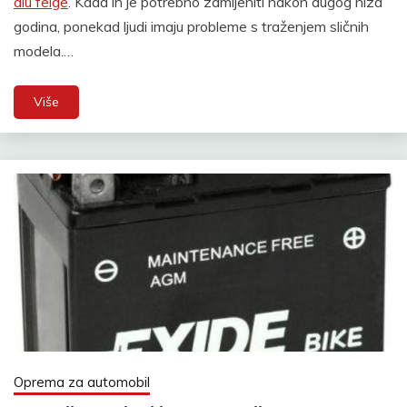
alu felge
. Kada ih je potrebno zamijeniti nakon dugog niza
godina, ponekad ljudi imaju probleme s traženjem sličnih
modela.…
Više
Oprema za automobil