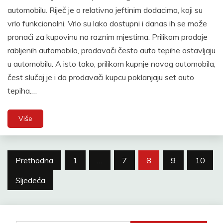
automobilu. Riječ je o relativno jeftinim dodacima, koji su
vrlo funkcionalni. Vrlo su lako dostupni i danas ih se može
pronaći za kupovinu na raznim mjestima. Prilikom prodaje
rabljenih automobila, prodavači često auto tepihe ostavljaju
u automobilu. A isto tako, prilikom kupnje novog automobila,
čest slučaj je i da prodavači kupcu poklanjaju set auto
tepiha.…
Više
Brojevi
Prethodna
1
…
7
8
9
10
stranica
Sljedeća
objava